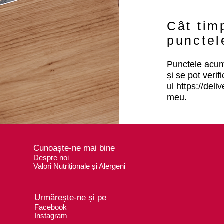
Cât tim
punctel
Punctele acumu
și se pot verif
ul
https://deli
meu.
Cunoaște-ne mai bine
Despre noi
Valori
Nutrițion
ale și Alergeni
Urmărește-ne și pe
Facebook
Instagram