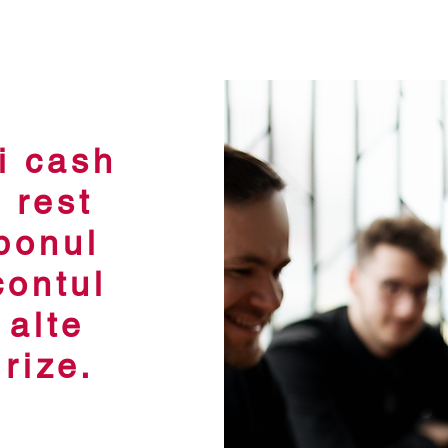
andă Online
Loyalty Club
Contact
Valo
i cash
 rest
bonul
contul
 alte
prize.