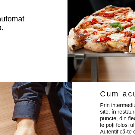
 automat
.
Cum ac
Prin intermedi
site, în restau
puncte, din fie
le poți folosi 
Autentifică-te 