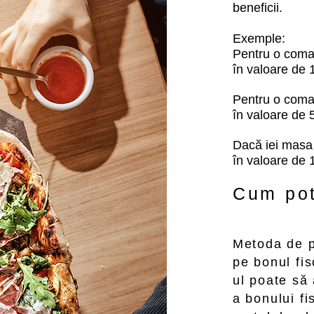
beneficii.
Exemple:
Pentru o coman
în valoare de 
Pentru o coman
în valoare de 
Dacă iei masa 
în valoare de 
Cum pot
Metoda de p
pe bonul fis
ul poate să
a bonului fi