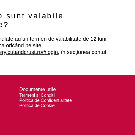
p sunt valabile
e?
late au un termen de valabilitate de 12 luni
ica oricând pe site-
very.cutandcrust.ro/#login
, în secțiunea contul
Documente utile
Termeni și Condiții
Politica de Confidențialitate
Politica de Cookie