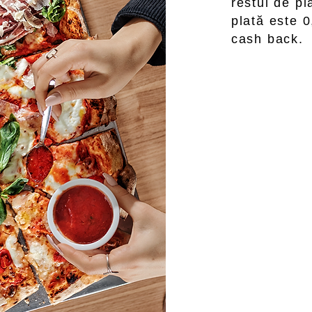
restul de pl
plată este 0
cash back.