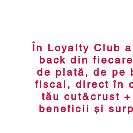
Acasa
Com
În Loyalty Club a
back din fiecare
de plată, de pe 
fiscal, direct în 
tău cut&crust +
beneficii și sur